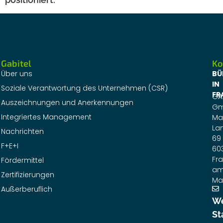
Gabitel
Ko
Über uns
BÜ
IN
Soziale Verantwortung des Unternehmen (CSR)
FR
GA
Auszeichnungen und Anerkennungen
G
Integriertes Management
Ma
La
Nachrichten
69
F+E+I
60
Fra
Fördermittel
a
Zertifizierungen
Ma
Außerberuflich
We
St