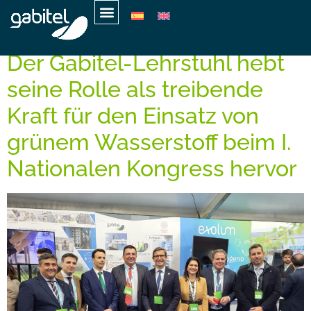
Tag:
13. Februar 2024
Der Gabitel-Lehrstuhl hebt
seine Rolle als treibende
Kraft für den Einsatz von
grünem Wasserstoff beim I.
Nationalen Kongress hervor