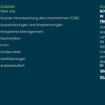
Gabitel
Ko
Über uns
BÜ
IN
Soziale Verantwortung des Unternehmen (CSR)
FR
GA
Auszeichnungen und Anerkennungen
G
Integriertes Management
Ma
La
Nachrichten
69
F+E+I
60
Fra
Fördermittel
a
Zertifizierungen
Ma
Außerberuflich
We
St