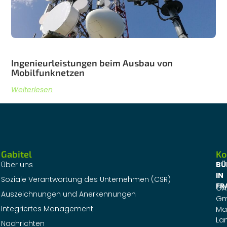
Ingenieurleistungen beim Ausbau von
Mobilfunknetzen
Weiterlesen
Gabitel
Ko
Über uns
BÜ
IN
Soziale Verantwortung des Unternehmen (CSR)
FR
GA
Auszeichnungen und Anerkennungen
G
Integriertes Management
Ma
La
Nachrichten