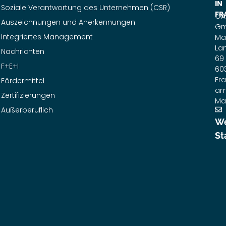
IN
Soziale Verantwortung des Unternehmen (CSR)
FR
GA
Auszeichnungen und Anerkennungen
G
Integriertes Management
Ma
La
Nachrichten
69
F+E+I
60
Fra
Fördermittel
a
Zertifizierungen
Ma
Außerberuflich
We
St