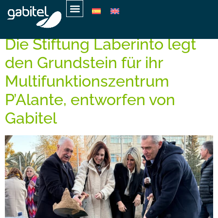
Schlagwort:
digital
Die Stiftung Laberinto legt
den Grundstein für ihr
Multifunktionszentrum
P’Alante, entworfen von
Gabitel