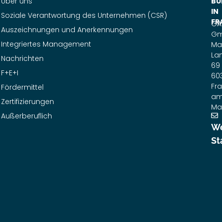
Über uns
BÜ
IN
Soziale Verantwortung des Unternehmen (CSR)
FR
GA
Auszeichnungen und Anerkennungen
G
Integriertes Management
Ma
La
Nachrichten
69
F+E+I
60
Fra
Fördermittel
a
Zertifizierungen
Ma
Außerberuflich
We
St