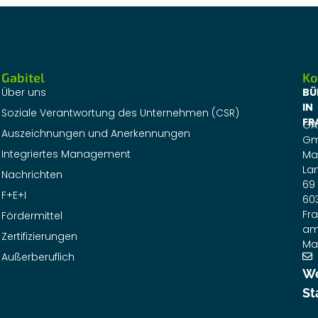
Gabitel
Ko
Über uns
BÜ
IN
Soziale Verantwortung des Unternehmen (CSR)
FR
GA
Auszeichnungen und Anerkennungen
G
Integriertes Management
Ma
La
Nachrichten
69
F+E+I
60
Fra
Fördermittel
a
Zertifizierungen
Ma
Außerberuflich
We
St