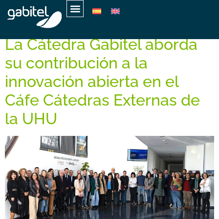
Schlagwort:
TFM
La Cátedra Gabitel aborda
su contribución a la
innovación abierta en el
Cáfe Cátedras Externas de
la UHU