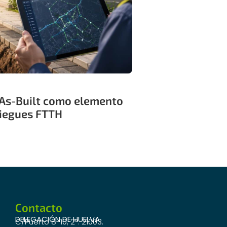
As-Built como elemento
pliegues FTTH
Contacto
DELEGACIÓN DE HUELVA
C/Puerto 8-10, 2º. 21003.