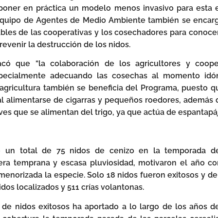
poner en práctica un modelo menos invasivo para esta e
 equipo de Agentes de Medio Ambiente también se encar
sables de las cooperativas y los cosechadores para conoce
evenir la destrucción de los nidos.
acó que “la colaboración de los agricultores y coope
specialmente adecuando las cosechas al momento idó
a agricultura también se beneficia del Programa, puesto q
 al alimentarse de cigarras y pequeños roedores, ademá
ves que se alimentan del trigo, ya que actúa de espantapáj
ó un total de 75 nidos de cenizo en la temporada de
era temprana y escasa pluviosidad, motivaron el año co
norizada la especie. Solo 18 nidos fueron exitosos y de e
dos localizados y 511 crías volantonas.
e nidos exitosos ha aportado a lo largo de los años de