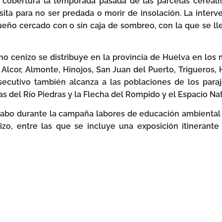
 cobertura la temporada pasada de las parcelas cerealis
ita para no ser predada o morir de insolación. La inte
eño cercado con o sin caja de sombreo, con la que se lle
cho cenizo se distribuye en la provincia de Huelva en los
Alcor, Almonte, Hinojos, San Juan del Puerto, Trigueros, 
cutivo también alcanza a las poblaciones de los paraj
mas del Río Piedras y la Flecha del Rompido y el Espacio Na
a cabo durante la campaña labores de educación ambiental 
zo, entre las que se incluye una exposición itinerant