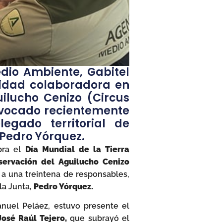
io Ambiente, Gabitel
tidad colaboradora en
ilucho Cenizo (Circus
nvocado recientemente
egado territorial de
 Pedro Yórquez.
bra el
Día Mundial de la Tierra
ervación del Aguilucho Cenizo
a una treintena de responsables,
la Junta,
Pedro Yórquez.
Manuel Peláez, estuvo presente el
José Raúl Tejero,
que subrayó el