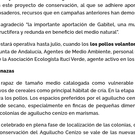
este proyecto de conservación, al que se adhiere apor
osaderos, recursos que en campañas anteriores han demost
agradeció “la importante aportación de Gabitel, una 
ructífera y redunda en beneficio del medio natural”.
stará operativa hasta julio, cuando los
los pollos volanto
Junta de Andalucía, Agentes de Medio Ambiente, persona
la Asociación Ecologista Ituci Verde, agente activo en lo
enazas
 rapaz de tamaño medio catalogada como vulnerable 
tivos de cereales como principal hábitat de cría. En la etapa
los pollos. Los espacios preferidos por el aguilucho ceni
o de secano, especialmente en fincas de pequeñas dimen
 colonias de aguilucho cenizo en marismas.
celebrado en plena fase de localización de las colonias, 
onservación del Aguilucho Cenizo se vale de las nuevas