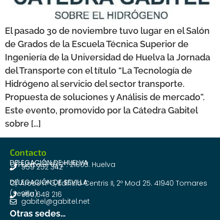
El pasado 30 de noviembre tuvo lugar en el Salón
de Grados de la Escuela Técnica Superior de
Ingeniería de la Universidad de Huelva la Jornada
del Transporte con el título “La Tecnología de
Hidrógeno al servicio del sector transporte.
Propuesta de soluciones y Análisis de mercado”.
Este evento, promovido por la Cátedra Gabitel
sobre […]
Contacto
DELEGACIÓN DE HUELVA
C/Puerto 8-10, 2º. 21003. Huelva
959 252 342
DELEGACIÓN DE SEVILLA
C/ Arcos nº 3, Edificio Centris II, 2º Mod 25. 41940 Tomares
(Sevilla)
955 648 216
gabitel@gabitel.net
Otras sedes…