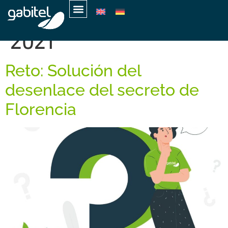
Día:
2 de diciembre de
2021
Reto: Solución del
desenlace del secreto de
Florencia