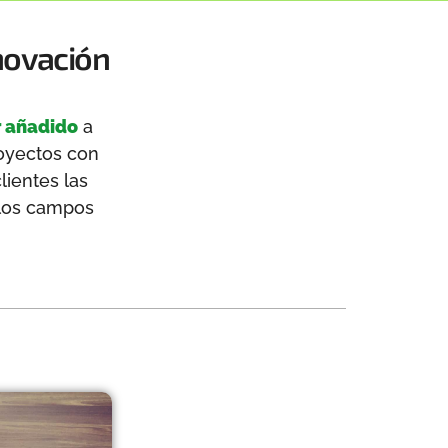
nnovación
r añadido
a
royectos con
lientes las
 los campos