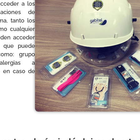
acceder a los
aciones de
a, tanto los
mo cualquier
eden acceder
n que puede
como: grupo
alergias a
o en caso de