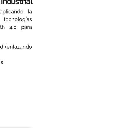
industrial
aplicando la
tecnologías
th 4.0 para
ed (enlazando
os