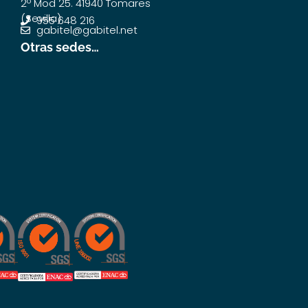
2º Mod 25. 41940 Tomares
(Sevilla)
955 648 216
gabitel@gabitel.net
Otras sedes…