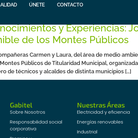
ALIDAD
ÚNETE
CONTACTO
e 2022
nocimientos y Experiencias: J
nible de los Montes Públicos
ompañeras Carmen y Laura, del área de medio ambient
 Montes Públicos de Titularidad Municipal, organizada
 de técnicos y alcaldes de distinta municipios […]
Gabitel
Nuestras Áreas
Sobre Nosotros
Electricidad y eficiencia
Responsabilidad social
Energías renovables
corporativa
Industrial