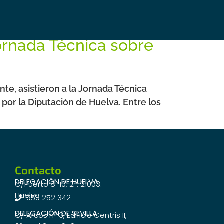
ornada Técnica sobre
e, asistieron a la Jornada Técnica
 por la Diputación de Huelva. Entre los
Contacto
DELEGACIÓN DE HUELVA
C/Puerto 8-10, 2º. 21003.
Huelva
959 252 342
DELEGACIÓN DE SEVILLA
C/ Arcos nº 3, Edificio Centris II,