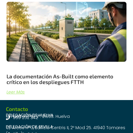
La documentación As-Built como elemento
crítico en los despliegues FTTH
Leer Más
Contacto
DELEGACIÓN DE HUELVA
C/Puerto 8-10, 2º. 21003. Huelva
959 252 342
DELEGACIÓN DE SEVILLA
C/ Arcos nº 3, Edificio Centris II, 2º Mod 25. 41940 Tomares