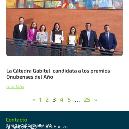
La Cátedra Gabitel, candidata a los premios
Onubenses del Año
Leer Más
«
1
2
3
4
5
…
25
»
Contacto
DELEGACIÓN DE HUELVA
C/Puerto 8-10, 2º. 21003. Huelva
959 252 342