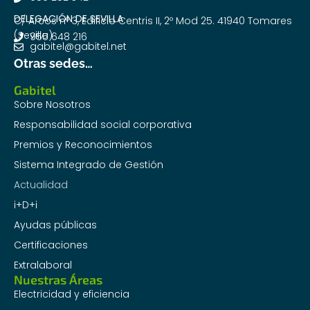
DELEGACIÓN DE SEVILLA
C/ Arcos nº 3, Edificio Centris II, 2º Mod 25. 41940 Tomares
(Sevilla)
955 648 216
gabitel@gabitel.net
Otras sedes…
Gabitel
Sobre Nosotros
Responsabilidad social corporativa
Premios y Reconocimientos
Sistema Integrado de Gestión
Actualidad
i+D+i
Ayudas públicas
Certificaciones
Extralaboral
Nuestras Áreas
Electricidad y eficiencia