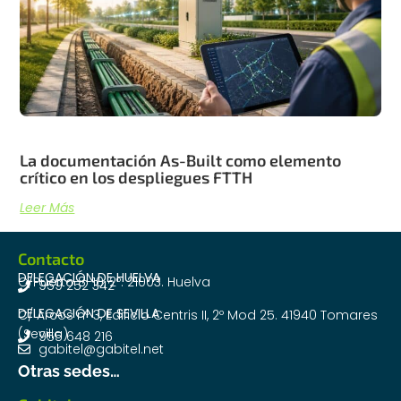
La documentación As-Built como elemento
crítico en los despliegues FTTH
Leer Más
Contacto
DELEGACIÓN DE HUELVA
C/Puerto 8-10, 2º. 21003. Huelva
959 252 342
DELEGACIÓN DE SEVILLA
C/ Arcos nº 3, Edificio Centris II, 2º Mod 25. 41940 Tomares
(Sevilla)
955 648 216
gabitel@gabitel.net
Otras sedes…