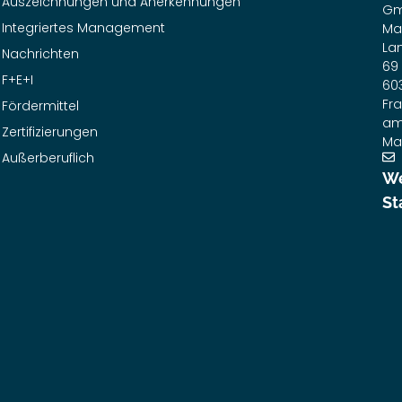
Auszeichnungen und Anerkennungen
G
Integriertes Management
Ma
La
Nachrichten
69
F+E+I
60
Fra
Fördermittel
a
Zertifizierungen
Ma
Außerberuflich
We
St