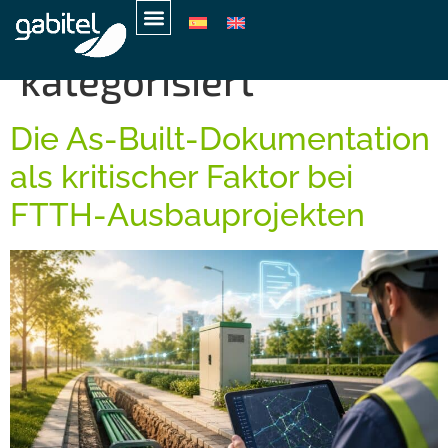
Kategorie:
Nicht
kategorisiert
Die As-Built-Dokumentation
als kritischer Faktor bei
FTTH-Ausbauprojekten