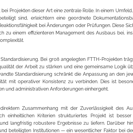
 bei Projekten dieser Art eine zentrale Rolle. In einem Umfeld
eiligt sind, erleichtern eine geordnete Dokumentationsbasi
eaktionsfähigkeit bei Änderungen oder Prüfungen. Diese Sicht
uch zu einem effizienteren Management des Ausbaus bei, in
Komplexität.
tandardisierung. Bei groß angelegten FTTH-Projekten träg
qualität der Arbeit zu stärken und eine gemeinsame Logik
wandte Standardisierung schränkt die Anpassung an den jewe
lität mit operativer Konsistenz zu verbinden. Dies ist bes
chen und administrativen Anforderungen einhergeht.
n direktem Zusammenhang mit der Zuverlässigkeit des Aus
 einheitlichen Kriterien strukturiertes Projekt ist besser
und langfristig robustere Ergebnisse zu liefern. Darüber hi
d beteiligten Institutionen — ein wesentlicher Faktor bei de