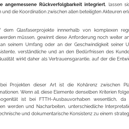
ne angemessene Rückverfolgbarkeit integriert
, lassen s
und die Koordination zwischen allen beteiligten Akteuren erl
dem Glasfaserprojekte innnerhalb von komplexen regul
rden müssen, gewinnt diese Anforderung noch weiter an 
r an seinem Umfang oder an der Geschwindigkeit seiner 
onsistente, verständliche und an den Bedürfnissen des Kund
ualität wirkt daher als Vertrauensgarantie, auf der die Entwi
 bei Projekten dieser Art ist die Kohärenz zwischen 
ationen. Wenn all diese Elemente denselben Kriterien folgen
ogenität ist bei FTTH-Ausbauvorhaben wesentlich, da 
en werden und Nacharbeiten, unterschiedliche Interpretati
echnische und dokumentarische Konsistenz zu einem strategi