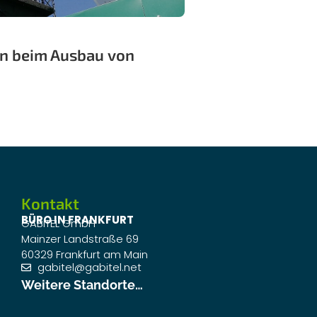
en beim Ausbau von
Kontakt
BÜRO IN FRANKFURT
GABITEL GmbH
Mainzer Landstraße 69
60329 Frankfurt am Main
gabitel@gabitel.net
Weitere Standorte…