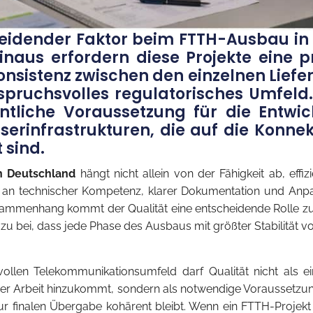
cheidender Faktor beim FTTH-Ausbau in
inaus erfordern diese Projekte eine p
onsistenz zwischen den einzelnen Lief
pruchsvolles regulatorisches Umfeld. 
ntliche Voraussetzung für die Entwic
serinfrastrukturen, die auf die Konne
 sind.
n Deutschland
hängt nicht allein von der Fähigkeit ab, effiz
ß an technischer Kompetenz, klarer Dokumentation und An
sammenhang kommt der Qualität eine entscheidende Rolle zu: 
 bei, dass jede Phase des Ausbaus mit größter Stabilität vo
llen Telekommunikationsumfeld darf Qualität nicht als ei
er Arbeit hinzukommt, sondern als notwendige Voraussetzun
r finalen Übergabe kohärent bleibt. Wenn ein FTTH-Projekt 