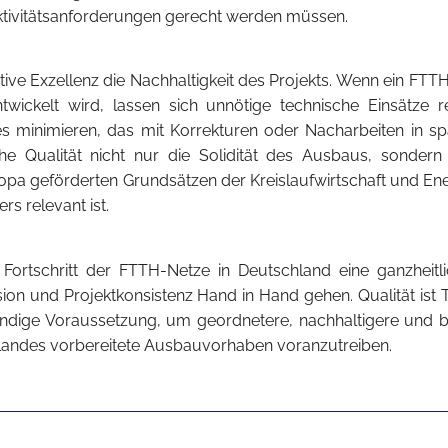
ktivitätsanforderungen gerecht werden müssen.
ive Exzellenz die Nachhaltigkeit des Projekts. Wenn ein FTTH
twickelt wird, lassen sich unnötige technische Einsätze r
es minimieren, das mit Korrekturen oder Nacharbeiten in sp
he Qualität nicht nur die Solidität des Ausbaus, sondern t
opa geförderten Grundsätzen der Kreislaufwirtschaft und Ener
s relevant ist.
 Fortschritt der FTTH-Netze in Deutschland eine ganzheitli
on und Projektkonsistenz Hand in Hand gehen. Qualität ist Te
wendige Voraussetzung, um geordnetere, nachhaltigere und 
 Landes vorbereitete Ausbauvorhaben voranzutreiben.