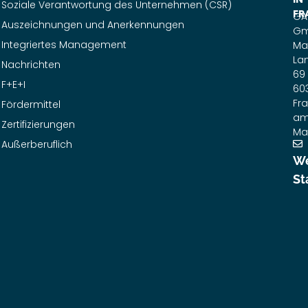
Soziale Verantwortung des Unternehmen (CSR)
FR
GA
Auszeichnungen und Anerkennungen
G
Integriertes Management
Ma
La
Nachrichten
69
F+E+I
60
Fra
Fördermittel
a
Zertifizierungen
Ma
Außerberuflich
We
St