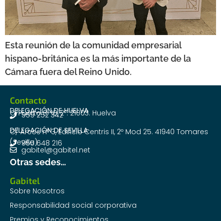
Esta reunión de la comunidad empresarial
hispano-británica es la más importante de la
Cámara fuera del Reino Unido.
Contacto
DELEGACIÓN DE HUELVA
C/Puerto 8-10, 2º. 21003. Huelva
959 252 342
DELEGACIÓN DE SEVILLA
C/ Arcos nº 3, Edificio Centris II, 2º Mod 25. 41940 Tomares
(Sevilla)
955 648 216
gabitel@gabitel.net
Otras sedes…
Gabitel
Sobre Nosotros
Responsabilidad social corporativa
Premios y Reconocimientos