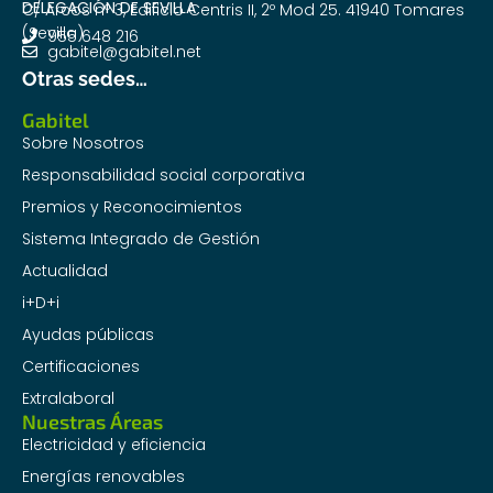
DELEGACIÓN DE SEVILLA
C/ Arcos nº 3, Edificio Centris II, 2º Mod 25. 41940 Tomares
(Sevilla)
955 648 216
gabitel@gabitel.net
Otras sedes…
Gabitel
Sobre Nosotros
Responsabilidad social corporativa
Premios y Reconocimientos
Sistema Integrado de Gestión
Actualidad
i+D+i
Ayudas públicas
Certificaciones
Extralaboral
Nuestras Áreas
Electricidad y eficiencia
Energías renovables