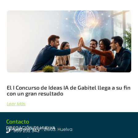
El I Concurso de Ideas IA de Gabitel llega a su fin
con un gran resultado
Leer Más
Contacto
DELEGACIÓN DE HUELVA
C/Puerto 8-10, 2º. 21003. Huelva
959 252 342