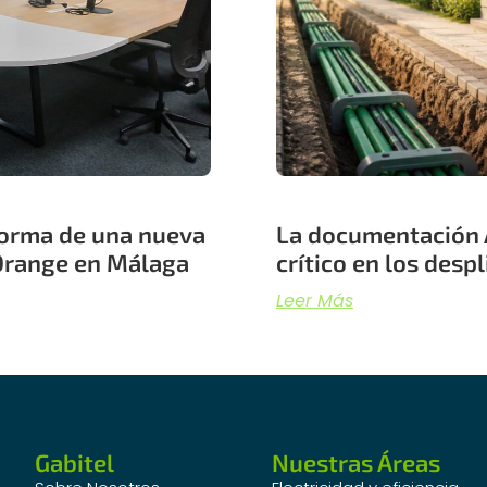
eforma de una nueva
La documentación 
sOrange en Málaga
crítico en los des
Leer Más
Gabitel
Nuestras Áreas