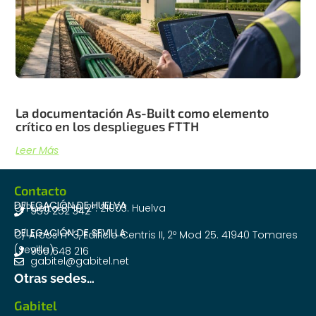
La documentación As-Built como elemento
crítico en los despliegues FTTH
Leer Más
Contacto
DELEGACIÓN DE HUELVA
C/Puerto 8-10, 2º. 21003. Huelva
959 252 342
DELEGACIÓN DE SEVILLA
C/ Arcos nº 3, Edificio Centris II, 2º Mod 25. 41940 Tomares
(Sevilla)
955 648 216
gabitel@gabitel.net
Otras sedes…
Gabitel