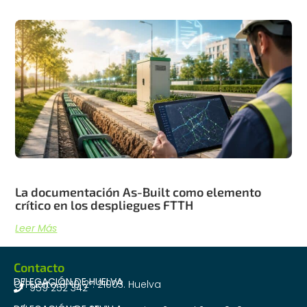
La documentación As-Built como elemento
crítico en los despliegues FTTH
Leer Más
Contacto
DELEGACIÓN DE HUELVA
C/Puerto 8-10, 2º. 21003. Huelva
959 252 342