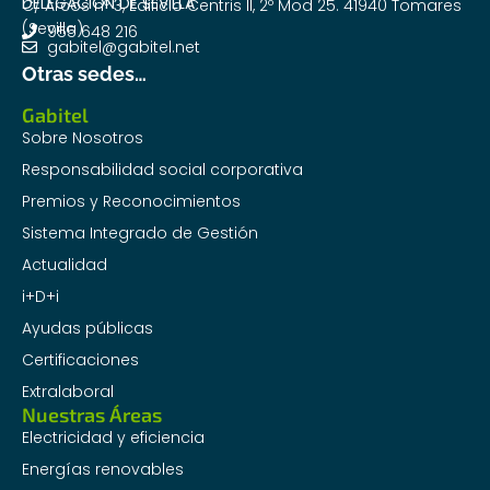
DELEGACIÓN DE SEVILLA
C/ Arcos nº 3, Edificio Centris II, 2º Mod 25. 41940 Tomares
(Sevilla)
955 648 216
gabitel@gabitel.net
Otras sedes…
Gabitel
Sobre Nosotros
Responsabilidad social corporativa
Premios y Reconocimientos
Sistema Integrado de Gestión
Actualidad
i+D+i
Ayudas públicas
Certificaciones
Extralaboral
Nuestras Áreas
Electricidad y eficiencia
Energías renovables