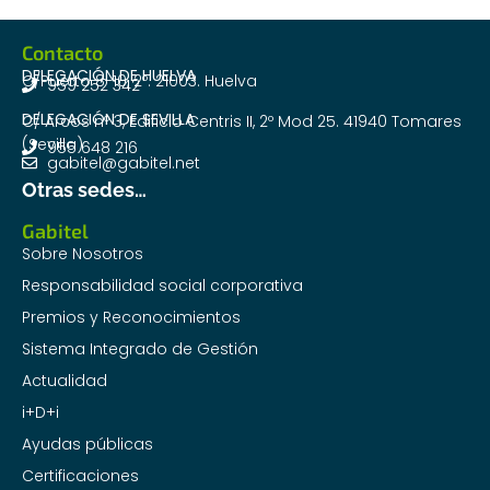
Contacto
DELEGACIÓN DE HUELVA
C/Puerto 8-10, 2º. 21003. Huelva
959 252 342
DELEGACIÓN DE SEVILLA
C/ Arcos nº 3, Edificio Centris II, 2º Mod 25. 41940 Tomares
(Sevilla)
955 648 216
gabitel@gabitel.net
Otras sedes…
Gabitel
Sobre Nosotros
Responsabilidad social corporativa
Premios y Reconocimientos
Sistema Integrado de Gestión
Actualidad
i+D+i
Ayudas públicas
Certificaciones